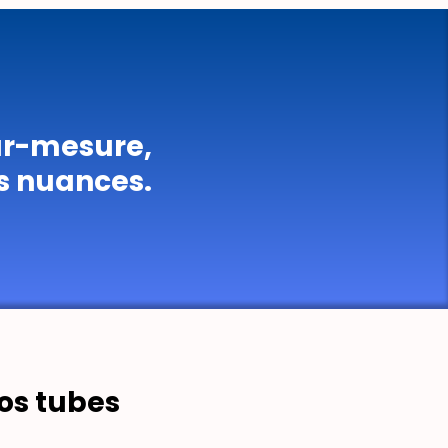
sur-mesure,
es nuances.
os tubes