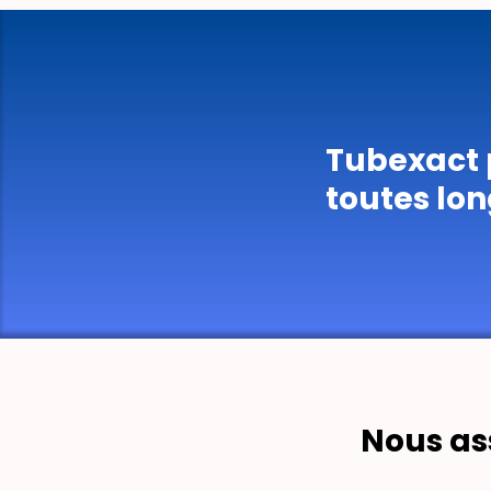
Tubexact p
toutes lon
Nous as