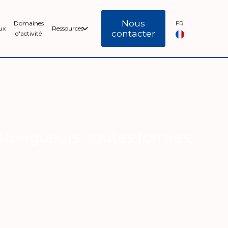
Nous
Domaines
FR
ux
Ressources
contacter
d'activité
s longueurs, toutes formes,