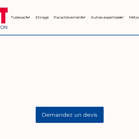
Tubexact
Etirage
Parachèvement
Autres expertises
Méta
 en série et sur-mesure, toute
toutes nuances.
Demandez un devis